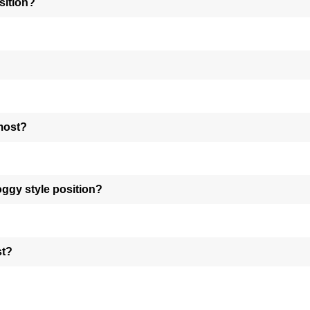
sition?
 most?
oggy style position?
st?