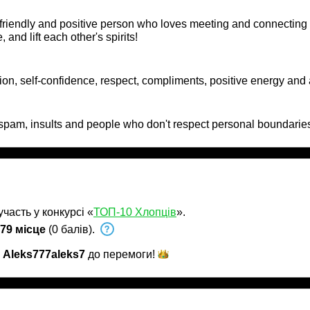
friendly and positive person who loves meeting and connecting w
 and lift each other's spirits!
on, self-confidence, respect, compliments, positive energy and
 spam, insults and people who don't respect personal boundarie
часть у конкурсі «
ТОП-10 Хлопців
».
79 місце
(0 балів).
и
Aleks777aleks7
до
перемоги!