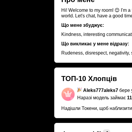
Hi! Welcome to my room! 😊 I'm a 
world. Let's chat, have a good time,
Що мене збуджує:
Kindness, interesting communicati
Що викликає у мене відразу:
Rudeness, disrespect, negativity,
ТОП-10 Хлопців
Aleks777aleks7
бере у
Наразі модель займає
11
Надішли Токени, щоб наблизит