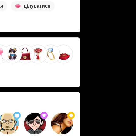
чя
цілуватися