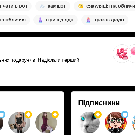
інчати в рот
камшот
еякуляція на облич
 на обличчя
ігри з ділдо
трах із ділдо
ьних подарунків. Надіслати перший!
Підписники