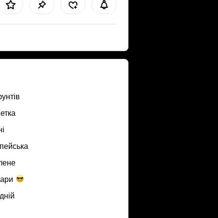
фунтів
етка
ні
пейська
лене
пари
дній