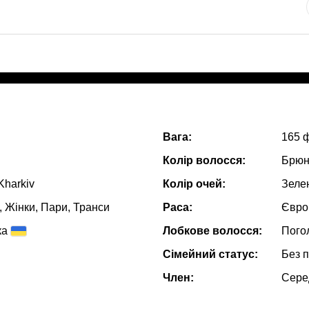
Вага:
165 
Колір волосся:
Брюн
Kharkiv
Колір очей:
Зеле
, Жiнки, Пари, Транси
Раса:
Євро
ка
Лобкове волосся:
Пого
Сімейний статус:
Без 
Член:
Сере