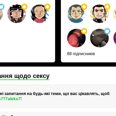
88 підписників
ання щодо сексу
і запитання на будь-які теми, що вас цікавлять, щоб
s777aleks7!