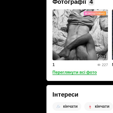
Фотографії
4
БЕЗКОШТОВНО
1
1
227
Переглянути всі фото
Інтереси
кінчати
кінчати