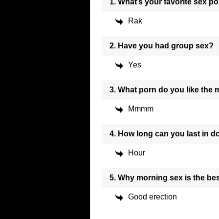
1. What’s your favorite sex po
Rak
2. Have you had group sex?
Yes
3. What porn do you like the
Mmmm
4. How long can you last in d
Hour
5. Why morning sex is the be
Good erection