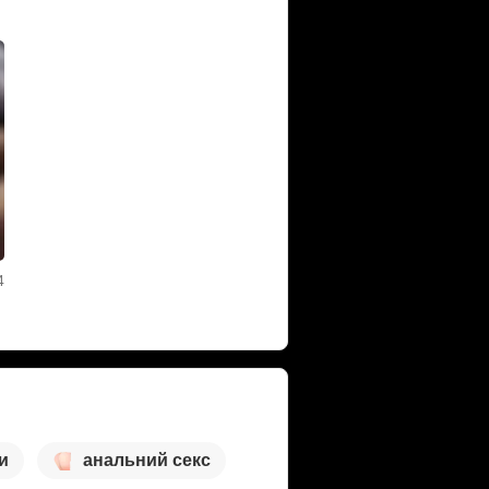
4
и
анальний секс