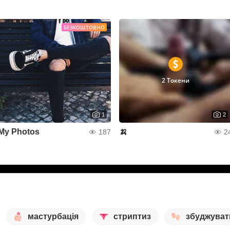
БЕЗКОШТОВНО
2 Токени
1
2
My Photos
🍌
187
2
мастурбація
стриптиз
збуджуват