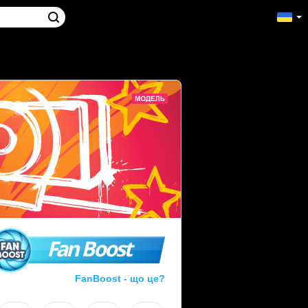
Fan Boost
FanBoost - що це?