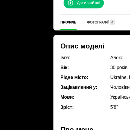
Дати чайові
ПРОФІЛЬ
ФОТОГРАФІЇ
4
Опис моделі
Ім’я:
Алекс
Вік:
30 років
Рідне місто:
Ukraine, 
Зацікавлений у:
Чоловіки
Мови:
Українсь
Зріст:
5'8"
Про мене