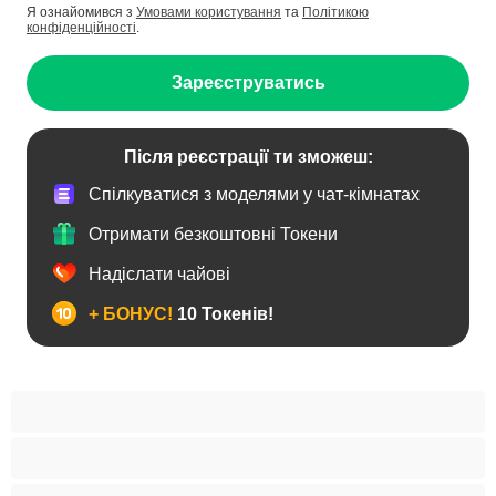
Я ознайомився з
Умовами користування
та
Політикою
конфіденційності
.
Зареєструватись
Після реєстрації ти зможеш:
Спілкуватися з моделями у чат-кімнатах
Отримати безкоштовні Токени
Надіслати чайові
+ БОНУС!
10 Токенів!
Анал
Бі
Ведмеді