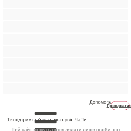
Великий член
Гетеро
Гомосексуали
Мускулисті
Найкращі для привату
Пари
Студенти
Допомога
Приєднати
Техпідтримка
Консьєрж-сервіс
ЧаПи
Цей сайт можуть переглядати лише особи, що