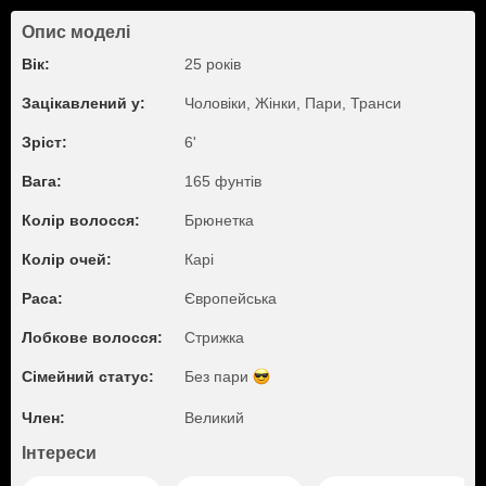
Опис моделі
Вік:
25 років
Зацікавлений у:
Чоловіки, Жiнки, Пари, Транси
Зріст:
6'
Вага:
165 фунтів
Колір волосся:
Брюнетка
Колір очей:
Карі
Раса:
Європейська
Лобкове волосся:
Стрижка
Сімейний статус:
Без пари
Член:
Великий
Інтереси