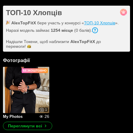
ТОП-10 Хлопців
AlexTopFitX
бере участь у конкурсі «
ТОП-10 Хлопців
».
Наразі модель займає
1254 місце
(0 балів).
Надішли Токени, щоб наблизити
AlexTopFitX
до
перемоги!
Фотографії
БЕЗКОШТОВНО
1
26
My Photos
Переглянути всі