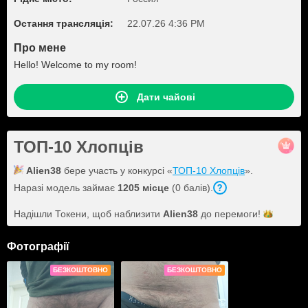
Остання трансляція:
22.07.26 4:36 PM
Про мене
Hello! Welcome to my room!
Дати чайові
ТОП-10 Хлопців
Alien38
бере участь у конкурсі «
ТОП-10 Хлопців
».
Наразі модель займає
1205 місце
(0 балів).
Надішли Токени, щоб наблизити
Alien38
до
перемоги!
Фотографії
БЕЗКОШТОВНО
БЕЗКОШТОВНО