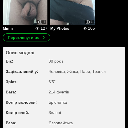
4
1
127
105
Mmm
My Photos
Переглянути всі
Опис моделі
Вік:
38 років
Зацікавлений у:
Чоловіки, Жiнки, Пари, Транси
Зріст:
6'5"
Вага:
214 фунтів
Колір волосся:
Брюнетка
Колір очей:
Зелені
Раса:
Європейська