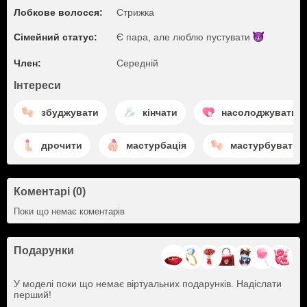
Лобкове волосся:
Стрижка
Сімейний статус:
Є пара, але люблю
пустувати
Член:
Середній
Інтереси
збуджувати
кінчати
насолоджуватис
дрочити
мастурбація
мастурбувати
Коментарі (0)
Поки що немає коментарів
Подарунки
У моделі поки що немає віртуальних подарунків. Надіслати
перший!