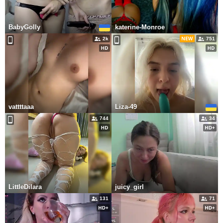
BabyGolly
katerine-Monroe
2k
751
vattttaaa
Liza-49
744
34
LittleDilara
juicy_girl
131
71