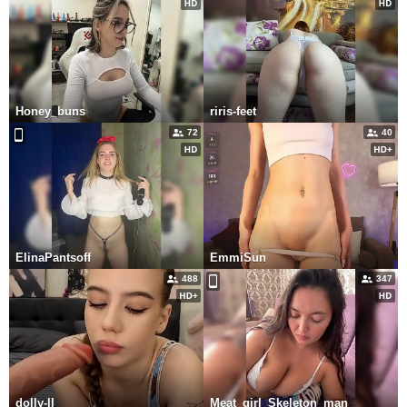
Honey_buns
riris-feet
72
40
ElinaPantsoff
EmmiSun
488
347
dolly-ll
Meat_girl_Skeleton_man