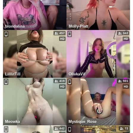
blondalina
Molly-Platt
457
342
LilllitTill
OlivkaVif
419
501
Meowka
Mystique_Rose
442
72