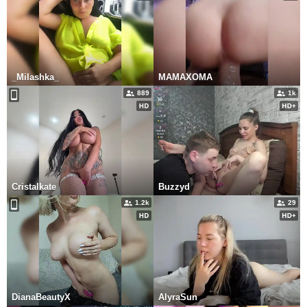
_Milashka_
MAMAXOMA
889
1k
Cristalkate
Buzzyd
1.2k
29
DianaBeautyX
AlyraSun