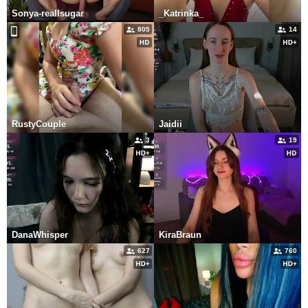
Sonya-reallsugar
_Katrinka_
805
14
RustyCouple
Jaidii
3
19
DanaWhisper
KiraBraun
627
760