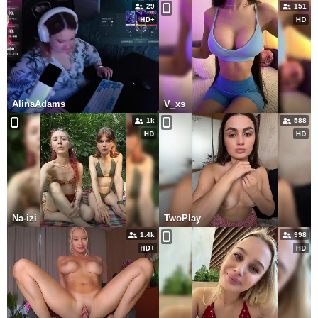
29
151
AlinaAdams
V_xs
1k
588
Na-izi
TwoPlay
1.4k
998