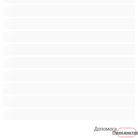
Бі
Ведмеді
Великий член
Гетеро
Гомосексуали
Мускулисті
Найкращі для привату
Пари
Студенти
Допомога
Приєднати