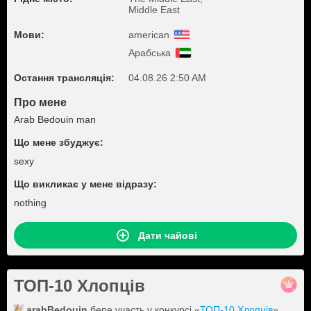
Middle East
Мови:
american
Арабська
Остання трансляція:
04.08.26 2:50 AM
Про мене
Arab Bedouin man
Що мене збуджує:
sexy
Що викликає у мене відразу:
nothing
Дати чайові
ТОП-10 Хлопців
arabBedouin
бере участь у конкурсі «
ТОП-10 Хлопців
».