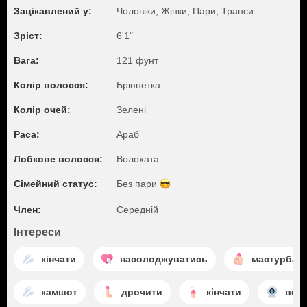
Зацікавлений у:
Чоловіки, Жiнки, Пари, Транси
Зріст:
6'1"
Вага:
121 фунт
Колір волосся:
Брюнетка
Колір очей:
Зелені
Раса:
Aраб
Лобкове волосся:
Волохата
Сімейний статус:
Без пари
Член:
Середній
Інтереси
кінчати
насолоджуватись
мастурбаці
камшот
дрочити
кінчати
веб