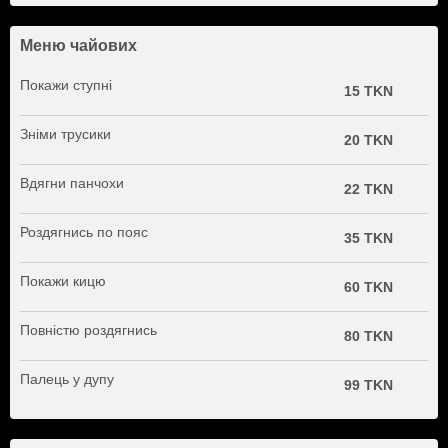
Меню чайових
Покажи ступні
15 TKN
Зніми трусики
20 TKN
Вдягни панчохи
22 TKN
Роздягнись по пояс
35 TKN
Покажи кицю
60 TKN
Повністю роздягнись
80 TKN
Палець у дупу
99 TKN