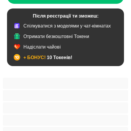
Після реєстрації ти зможеш:
Спілкуватися з моделями у чат-кімнатах
Отримати безкоштовні Токени
Надіслати чайові
+ БОНУС!
10 Токенів!
Анал
Бі
Ведмеді
Великий член
Гетеро