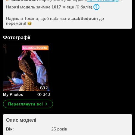
Наразі модель займає
1017 місце
(0 балів).
Надішли Токени, щоб наблизити
arabBedouin
до
перемоги!
Фотографії
БЕЗКОШТОВНО
3
343
My Photos
Переглянути всі
Опис моделі
Вік:
25 років