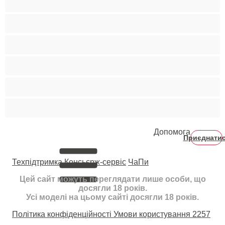
Гомосексуали
Мускулисті
Найкращі для привату
Пари
Студенти
Допомога
Приєднати
Техпідтримка
Консьєрж-сервіс
ЧаПи
Цей сайт можуть переглядати лише особи, що
досягли 18 років.
Усі моделі на цьому сайті досягли 18 років.
Політика конфіденційності
Умови користування
2257