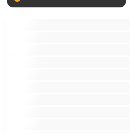
Анал
Бі
Ведмеді
Великий член
Гетеро
Гомосексуали
Мускулисті
Найкращі для привату
Пари