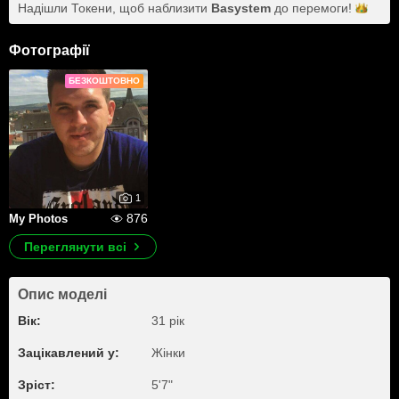
Надішли Токени, щоб наблизити
Basystem
до
перемоги!
Фотографії
БЕЗКОШТОВНО
1
876
My Photos
Переглянути всі
Опис моделі
Вік:
31 рік
Зацікавлений у:
Жiнки
Зріст:
5'7"