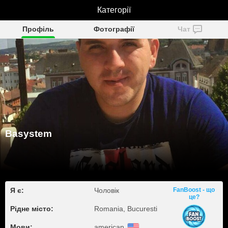
Basystem
Категорії
Профіль
Фотографії
Чат
Basystem
Я є:
Чоловік
FanBoost - що
це?
Рідне місто:
Romania, Bucuresti
Мови:
american