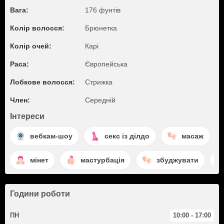
Вага:
176 фунтів
Колір волосся:
Брюнетка
Колір очей:
Карі
Раса:
Європейська
Лобкове волосся:
Стрижка
Член:
Середній
Інтереси
вебкам-шоу
секс із ділдо
масаж
мінет
мастурбація
збуджувати
Години роботи
ПН
10:00 - 17:00