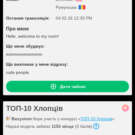
Румунська
Остання трансляція:
04.02.26 12:30 PM
Про мене
Hello, welcome to my room!
Що мене збуджує:
mmmmmmmmmm
Що викликає у мене відразу:
rude people
Дати чайові
ТОП-10 Хлопців
Basystem
бере участь у конкурсі «
ТОП-10 Хлопців
».
Наразі модель займає
1152 місце
(0 балів).