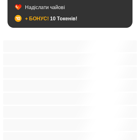
Надіслати чайові
+ БОНУС!
10 Токенів!
Анал
Бі
Ведмеді
Великий член
Гетеро
Гомосексуали
Мускулисті
Найкращі для привату