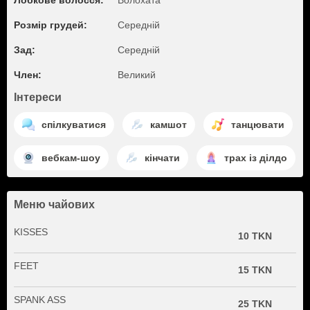
Лобкове волосся:
Волохата
Розмір грудей:
Середній
Зад:
Середній
Член:
Великий
Інтереси
спілкуватися
камшот
танцювати
вебкам-шоу
кінчати
трах із ділдо
Меню чайових
KISSES
10 TKN
FEET
15 TKN
SPANK ASS
25 TKN