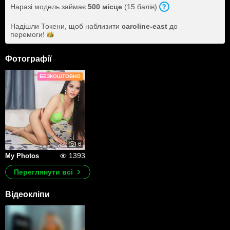
Наразі модель займає
500 місце
(15 балів).
Надішли Токени, щоб наблизити
caroline-east
до
перемоги!
Фотографії
БЕЗКОШТОВНО
6
1393
My Photos
Переглянути всі
Відеокліпи