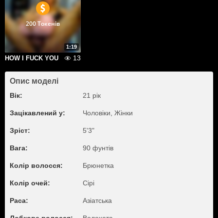
200 Токенів
1:19
13
HOW I FUCK YOU
Опис моделі
Вік:
21 рік
Зацікавлений у:
Чоловіки, Жiнки
Зріст:
5'3"
Вага:
90 фунтів
Колір волосся:
Брюнетка
Колір очей:
Сірі
Раса:
Азіатська