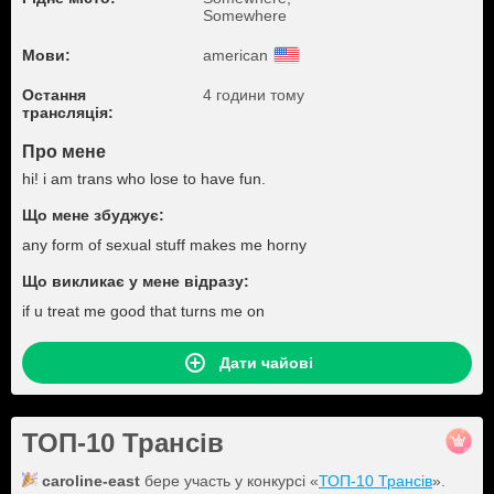
Somewhere
Мови:
american
Остання
4 години тому
трансляція:
Про мене
hi! i am trans who lose to have fun.
Що мене збуджує:
any form of sexual stuff makes me horny
Що викликає у мене відразу:
if u treat me good that turns me on
Дати чайові
ТОП-10 Трансів
caroline-east
бере участь у конкурсі «
ТОП-10 Трансів
».