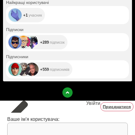
+1
Найкращі користувачі
+1
учасник
+289
Підписки
+289
підписок
+559
Підписники
+559
підписників
Увійти
Приєднатися
Ваше ім'я користувача: