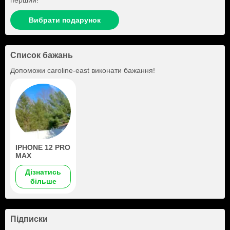
перший!
Вибрати подарунок
Список бажань
Допоможи
caroline-east
виконати бажання!
IPHONE 12 PRO
MAX
Дізнатись
більше
Підписки