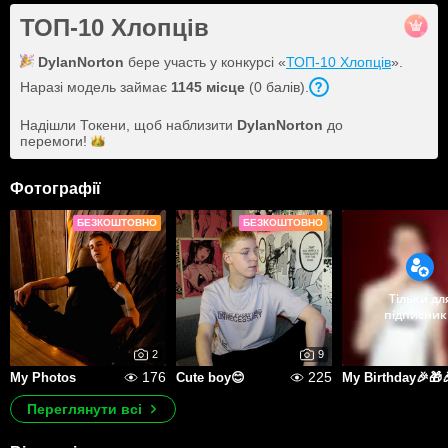
ТОП-10 Хлопців
DylanNorton
бере участь у конкурсі «
ТОП-10 Хлопців
».
Наразі модель займає
1145 місце
(0 балів).
Надішли Токени, щоб наблизити
DylanNorton
до
перемоги!
Фотографії
БЕЗКОШТОВНО
БЕЗКОШТОВНО
Тільки дл
підписник
2
9
176
225
My Photos
Cute boy😊
Переглянути всі