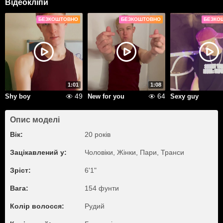
Відеокліпи
БЕЗКОШТОВНО
БЕЗКОШТОВНО
БЕЗКО
1:01
1:08
49
64
Shy boy
New for you
Sexy guy
Опис моделі
Вік:
20 років
Зацікавлений у:
Чоловіки, Жiнки, Пари, Транси
Зріст:
6'1"
Вага:
154 фунти
Колір волосся:
Рудий