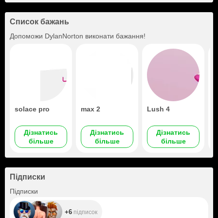
Список бажань
Допоможи
DylanNorton
виконати бажання!
solace pro
max 2
Lush 4
l
s
Дізнатись
Дізнатись
Дізнатись
більше
більше
більше
Підписки
+6
Підписки
+6
підписок