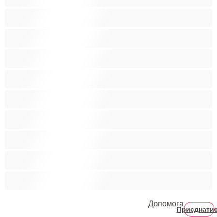
Бі
Ведмеді
Великий член
Гетеро
Гомосексуали
Мускулисті
Найкращі для привату
Пари
Студенти
Допомога
Приєднати