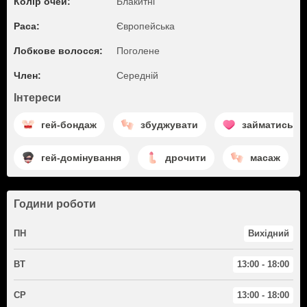
Колір очей:
Блакитні
Раса:
Європейська
Лобкове волосся:
Поголене
Член:
Середній
Інтереси
гей-бондаж
збуджувати
займатись л
гей-домінування
дрочити
масаж
Години роботи
ПН
Вихідний
ВТ
13:00 - 18:00
СР
13:00 - 18:00