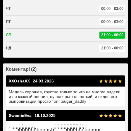
ЧТ
00:00 - 03:00
ПТ
00:00 - 03:00
СБ
21:00 - 00:00
НД
21:00 - 00:00
Коментарі (2)
XXOshaXX
24.03.2026
Модель хорошая, грустно только то что не многие видели
и не каждый оценил, ну поверьте он четкий, и видео его
импровизация просто топ! :sugar_daddy
SweetieEva
19.10.2025
.⢠⣴⣶⣶⣷⣶⣴⡤⣄⡀ ⠀⠀⠀⢀⣼⡿⣿⣿⣿⣟⣽⣽⡟⣮⢷⡄