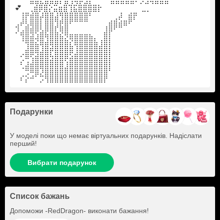
⠀⠀⠀⣿⣿⣟⣿⣿⣿⡟⣿⢻⢧⡿⣺⡇ ⠀⠀⠀⣿⣿⣿⣽⣿⠟⡳⣳⢯⣿⣿⣿⠀⠀⠀⠀⠀⠀ ⠀
💕 ⠀⢀⣾⡿⣿⡕⣭⣶⣿⢹⣯⣿⣿⣿⣿⡗⠀⠀⠀⠀⠀⠀⠀⠀⣀⡀
⠀⢸⡟⣾⣿⡼⣿⣿⣼⢻⣿⣿⣿⣿⣿⠃⠀⠀⠀⠀⢀⡼⠀⣾⡟
⣠⠞⣣⢿⣿⡇⣿⣿⣹⣟⣿⠋⠉⠉⠉⠀⠀⠀⢀⣾⣿⣾⠿⠋
⠜⣴⣿⢿⢟⣵⣟⣿⣧⡻⣿⣀⣀⣀⣀⡀⠀⠀⣼⡟⠁
⠀⠸⣿⣿⡺⣿⣹⣿⣿⣿⣮⡻⣿⣿⣿⣿⣆⢠⣿⡇
⠀⠀⣸⣿⣿⢹⣿⣽⣿⣿⣿⣷⢹⣿⣿⣿⣿⣾⣿⡇
⠀⠔⣿⢟⣽⣿⣿⢧⣿⣿⣿⣫⣾⣿⣿⣿⣿⣿⣿⡇
⠀⠎⣰⣼⣿⣿⣿⣿⣿⣿⢱⣿⣿⣿⣿⣿⣿⣿⣿⡇
⠀⠈⢛⠿⣿⡹⣿⣿⣿⣿⣿⣿⣿⣿⣿⣿⣿⣿⣿⠃⠀⠀⠀⠀
⠀⠎⡕⠚⠁⡩⢻⣿⣿⣿⣿⣿⣿⣿⣿⣿⣿⣿⡟
Подарунки
У моделі поки що немає віртуальних подарунків. Надіслати
перший!
Вибрати подарунок
Список бажань
Допоможи
-RedDragon-
виконати бажання!