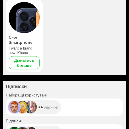
New
Smartphone
I want a brand
new iPhone
Дізнатись
більше
Підписки
+4
Найкращі користувачі
+4
учасники
+62
Підписки