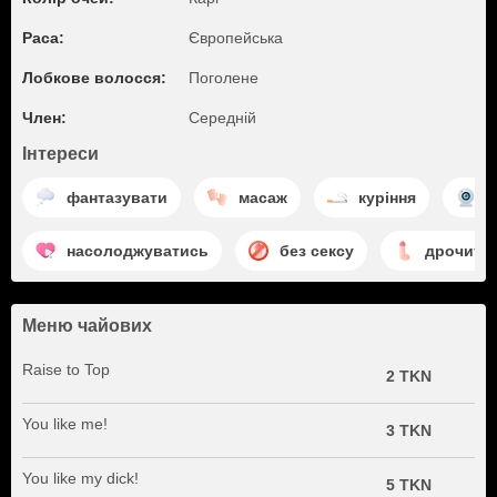
Раса:
Європейська
Лобкове волосся:
Поголене
Член:
Середній
Інтереси
фантазувати
масаж
куріння
в
насолоджуватись
без сексу
дрочити
Меню чайових
Raise to Top
2 TKN
You like me!
3 TKN
You like my dick!
5 TKN