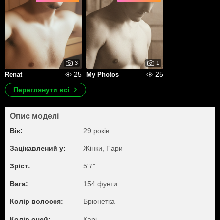
3
1
25
25
Renat
My Photos
Переглянути всі
Опис моделі
Вік:
29 років
Зацікавлений у:
Жiнки, Пари
Зріст:
5'7"
Вага:
154 фунти
Колір волосся:
Брюнетка
Колір очей:
Карі