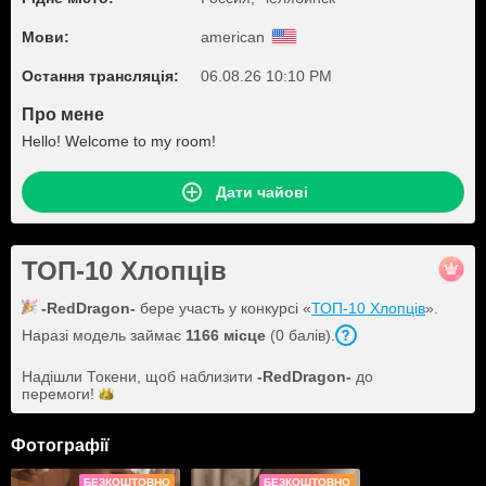
Мови:
american
Остання трансляція:
06.08.26 10:10 PM
Про мене
Hello! Welcome to my room!
Дати чайові
ТОП-10 Хлопців
-RedDragon-
бере участь у конкурсі «
ТОП-10 Хлопців
».
Наразі модель займає
1166 місце
(0 балів).
Надішли Токени, щоб наблизити
-RedDragon-
до
перемоги!
Фотографії
БЕЗКОШТОВНО
БЕЗКОШТОВНО