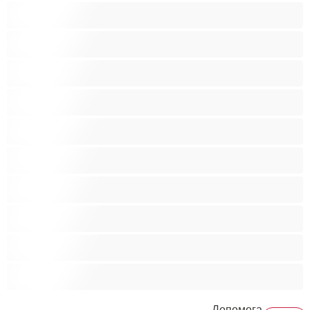
Анал
Бі
Ведмеді
Великий член
Гетеро
Гомосексуали
Мускулисті
Найкращі для привату
Пари
Студенти
Допомога