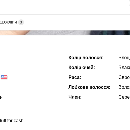
ДЕОКЛІПИ
3
Колір волосся:
Блон
Колір очей:
Блак
Раса:
Євро
Лобкове волосся:
Воло
Член:
Сере
ти
uff for cash.