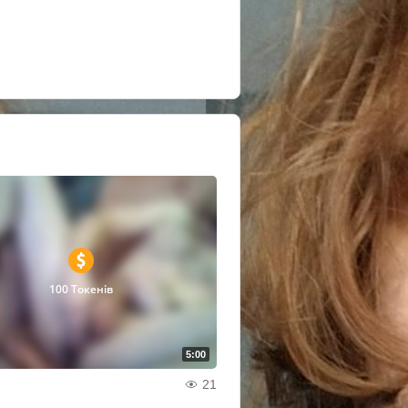
100 Токенів
5:00
21