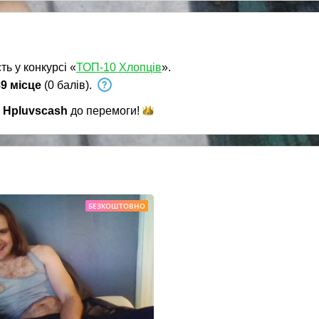
ть у конкурсі «
ТОП-10 Хлопців
».
9 місце
(0 балів).
и
Hpluvscash
до
перемоги!
БЕЗКОШТОВНО