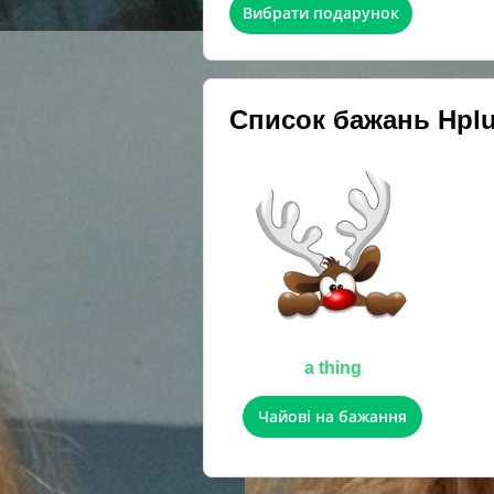
Вибрати подарунок
Список бажань
Hpl
a thing
Чайові на бажання