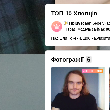
ТОП-10 Хлопців
Hpluvscash
бере учас
Наразі модель займає
98
Надішли Токени, щоб наблизит
Фотографії
6
БЕЗКОШТОВНО