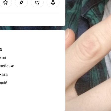
д
итні
пейська
хата
дній