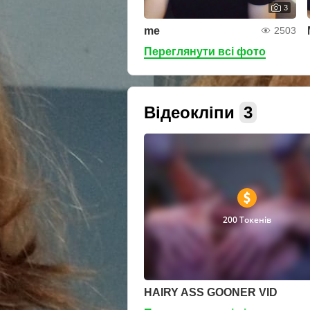
3
me
2503
Переглянути всі фото
Відеокліпи
3
200 Токенів
HAIRY ASS GOONER VID