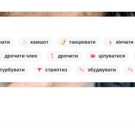
чати
камшот
танцювати
кінчати
дрочити член
дрочити
цілуватися
турбувати
стриптиз
збуджувати