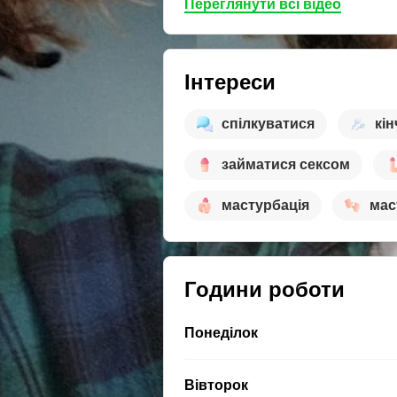
Переглянути всі відео
Інтереси
спілкуватися
кін
займатися сексом
мастурбація
мас
Години роботи
Понеділок
Вівторок