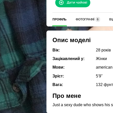
Дати чайові
ПРОФІЛЬ
ФОТОГРАФІЇ
6
ВІ
Опис моделі
Вік:
28 років
Зацікавлений у:
Жiнки
Мови:
american
Зріст:
5'9"
Вага:
132 фун
Про мене
Just a sexy dude who shows his st