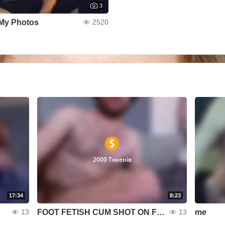
3
My Photos
2520
2000 Токенів
17:34
8:23
FOOT FETISH CUM SHOT ON FEET
me
13
13