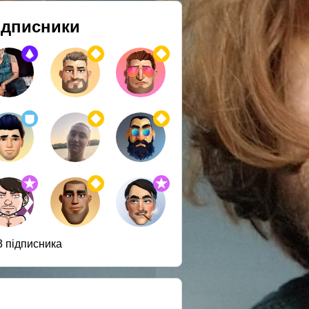
ідписники
3 підписника