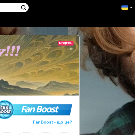
Fan Boost
FanBoost - що це?