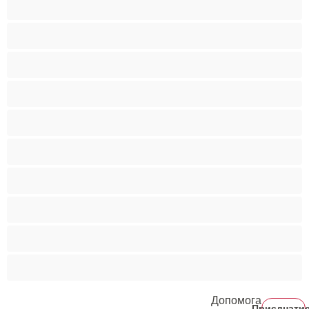
Бі
Ведмеді
Великий член
Гетеро
Гомосексуали
Мускулисті
Найкращі для привату
Пари
Студенти
Допомога
Приєднати