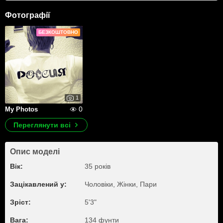
Фотографії
БЕЗКОШТОВНО
1
0
My Photos
Переглянути всі
Опис моделі
Вік:
35 років
Зацікавлений у:
Чоловіки, Жiнки, Пари
Зріст:
5'3"
Вага:
134 фунти