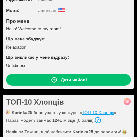
Мови:
american
Про мене
Hello! Welcome to my room!
Що мене збуджує:
Relaxation
Що викликає у мене відразу:
Untidiness
Дати чайові
ТОП-10 Хлопців
Karinka25
бере участь у конкурсі «
ТОП-10 Хлопців
».
Наразі модель займає
1241 місце
(0 балів).
Надішли Токени, щоб наблизити
Karinka25
до
перемоги!