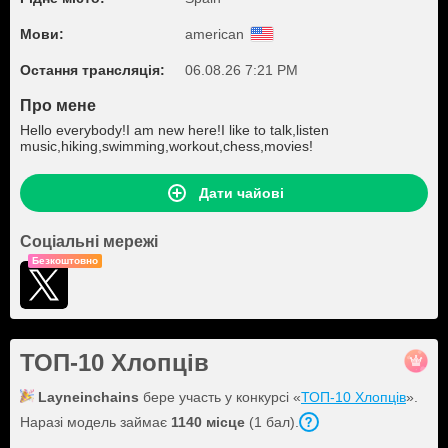
Мови:
american
Остання трансляція:
06.08.26 7:21 PM
Про мене
Hello everybody!I am new here!I like to talk,listen
music,hiking,swimming,workout,chess,movies!
Дати чайові
Соціальні мережі
Безкоштовно
ТОП-10 Хлопців
Layneinchains
бере участь у конкурсі «
ТОП-10 Хлопців
».
Наразі модель займає
1140 місце
(1 бал).