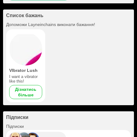
Список бажань
Допоможи
Layneinchains
виконати бажання!
VIbrator Lush
I want a vibrator
like this!
Дізнатись
більше
Підписки
+31
Підписки