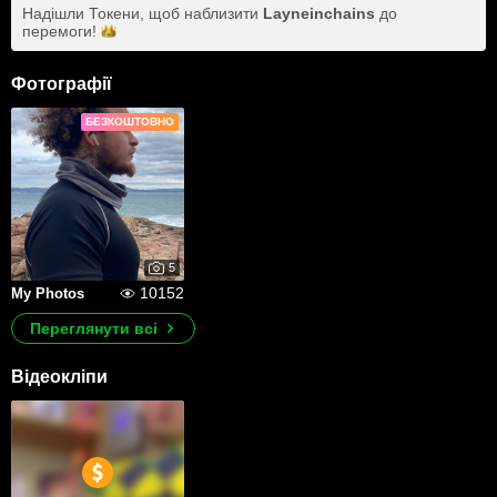
Надішли Токени, щоб наблизити
Layneinchains
до
перемоги!
Фотографії
БЕЗКОШТОВНО
5
10152
My Photos
Переглянути всі
Відеокліпи