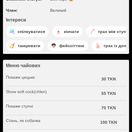
Член:
Великий
Інтереси
спілкуватися
кінчати
трах між ступня
танцювати
фейссіттинг
трах із допо
Меню чайових
Покажи цицьки
30 TKN
Show soft cock(chlen)
55 TKN
Покажи ступні
70 TKN
Стань, як собачка
100 TKN