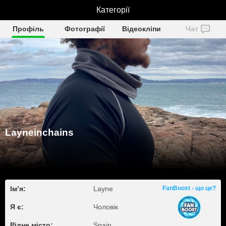
Layneinchains
Категорії
Профіль
Фотографії
Відеокліпи
Чат
Layneinchains
Ім’я:
Layne
FanBoost - що це?
Я є:
Чоловік
Рідне місто:
Spain