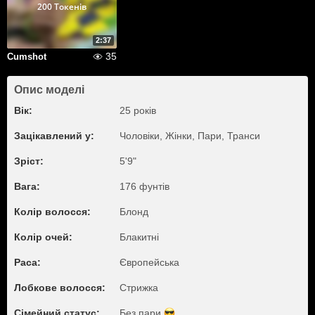
200 Токенів
2:37
35
Cumshot
Опис моделі
Вік:
25 років
Зацікавлений у:
Чоловіки, Жiнки, Пари, Транси
Зріст:
5'9"
Вага:
176 фунтів
Колір волосся:
Блонд
Колір очей:
Блакитні
Раса:
Європейська
Лобкове волосся:
Стрижка
Сімейний статус:
Без пари