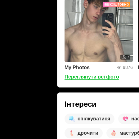
БЕЗКОШТОВНО
7
My Photos
9876
Переглянути всі фото
Інтереси
спілкуватися
на
дрочити
мастурб