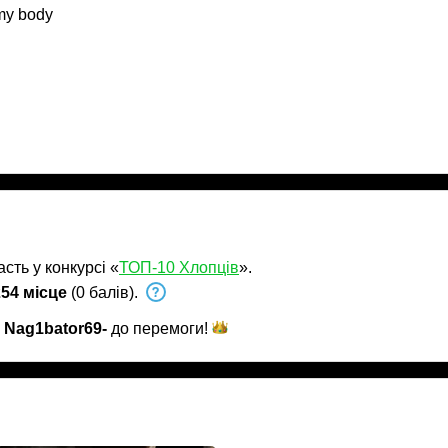
 my body
сть у конкурсі «
ТОП-10 Хлопців
».
54 місце
(0 балів).
и
Nag1bator69-
до
перемоги!