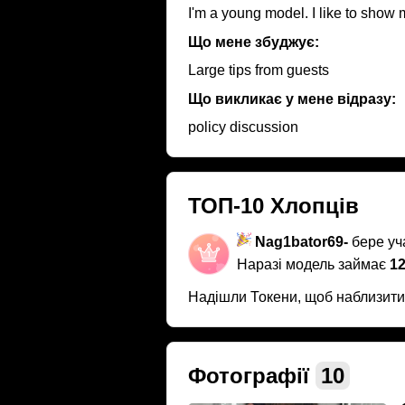
I'm a young model. I like to show
Що мене збуджує:
Large tips from guests
Що викликає у мене відразу:
policy discussion
ТОП-10 Хлопців
Nag1bator69-
бере уча
Наразі модель займає
12
Надішли Токени, щоб наблизит
Фотографії
10