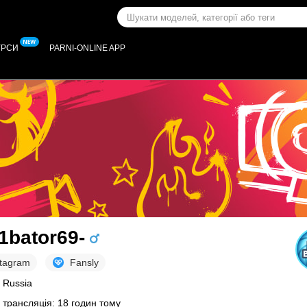
УРСИ
PARNI-ONLINE APP
1bator69-
stagram
Fansly
, Russia
 трансляція: 18 годин тому