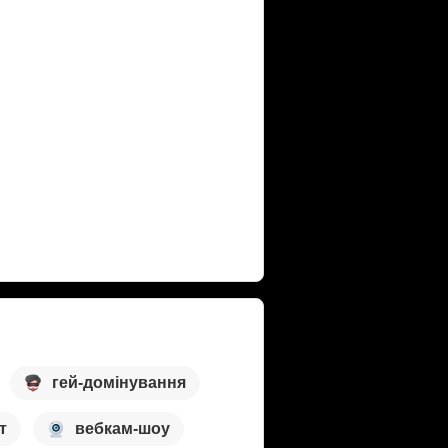
гей-домінування
т
вебкам-шоу