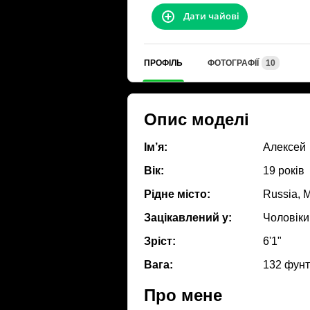
Дати чайові
ПРОФІЛЬ
ФОТОГРАФІЇ
10
Опис моделі
Ім’я:
Алексей
Вік:
19 років
Рідне місто:
Russia, 
Зацікавлений у:
Чоловіки
Зріст:
6'1"
Вага:
132 фун
Про мене