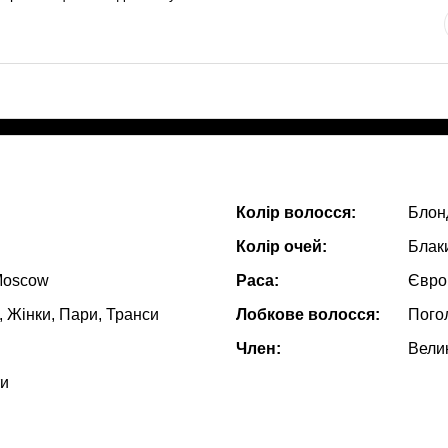
Колір волосся:
Блон
Колір очей:
Блак
Moscow
Раса:
Євро
, Жiнки, Пари, Транси
Лобкове волосся:
Пого
Член:
Вели
ти