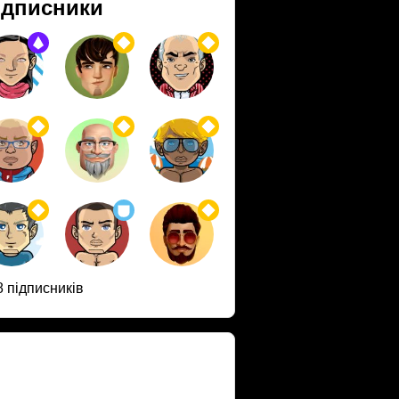
ідписники
8 підписників