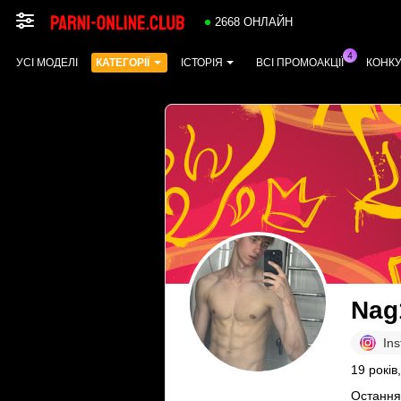
2668 ОНЛАЙН
УСІ МОДЕЛІ
КАТЕГОРІЇ
ІСТОРІЯ
ВСІ ПРОМОАКЦІЇ
КОНК
Nag
In
19 років
Остання