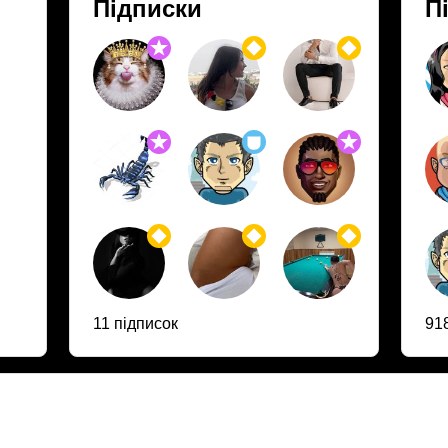
Підписки
П
11 підписок
91