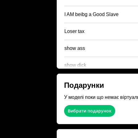
I AM beibg a Good Slave
Loser tax
show ass
show dick
Подарунки
У моделі поки що немає віртуал
Вибрати подарунок