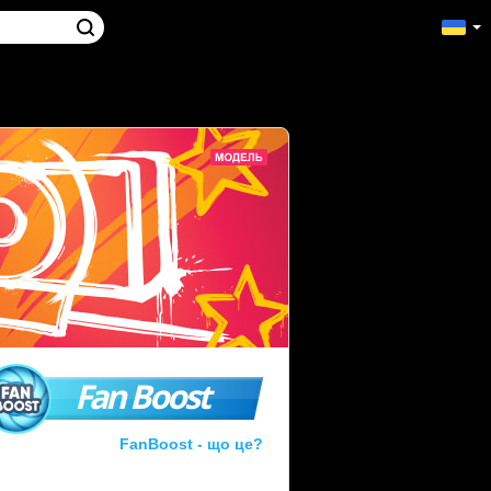
Fan Boost
FanBoost - що це?