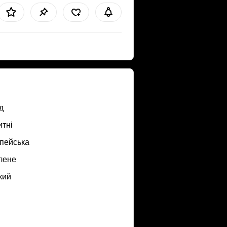
д
итні
пейська
лене
кий