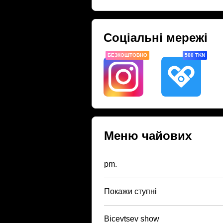
Соціальні мережі
БЕЗКОШТОВНО
500 TKN
Меню чайових
pm.
Покажи ступні
Bicevtsev show