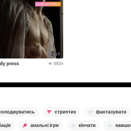
БЕЗКОШТОВНО
3
My press
8824
солоджуватись
стриптиз
фантазувати
ація
анальні ігри
кінчати
камшо