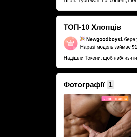
Hi all. If you want hot content, the
ТОП-10 Хлопців
Newgoodboys1
бере у
Наразі модель займає
91
Надішли Токени, щоб наблизит
Фотографії
1
БЕЗКОШТОВНО