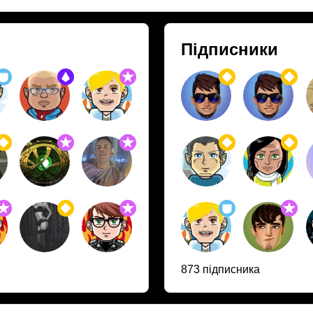
Підписники
873 підписника