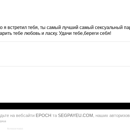
что я встретил тебя, ты самый лучший самый сексуальный па
арить тебе любовь и ласку. Удачи тебе,береги себя!
дьте на вебсайти
EPOCH
та
SEGPAYEU.COM
, наших авторизов