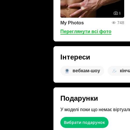
1
My Photos
748
Переглянути всі фото
Інтереси
вебкам-шоу
кінч
Подарунки
У моделі поки що немає віртуал
Вибрати подарунок