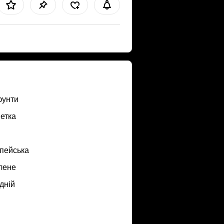
фунти
етка
пейська
лене
дній