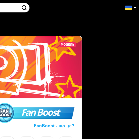
Fan Boost
FanBoost - що це?