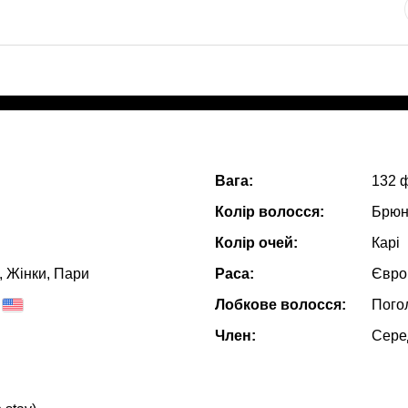
Вага:
132 
Колір волосся:
Брюн
Колір очей:
Карі
, Жiнки, Пари
Раса:
Євро
Лобкове волосся:
Пого
Член:
Сере