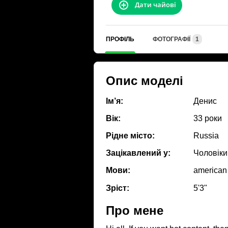
Дати чайові
ПРОФІЛЬ
ФОТОГРАФІЇ
1
Опис моделі
Ім’я:
Денис
Вік:
33 роки
Рідне місто:
Russia
Зацікавлений у:
Чоловіки
Мови:
american
Зріст:
5'3"
Про мене