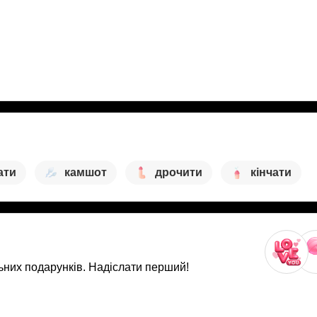
ати
камшот
дрочити
кінчати
ьних подарунків. Надіслати перший!