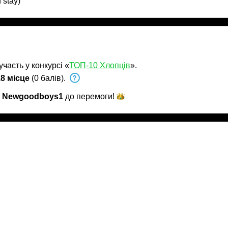
n stay)
часть у конкурсі «
ТОП-10 Хлопців
».
8 місце
(0 балів).
и
Newgoodboys1
до
перемоги!