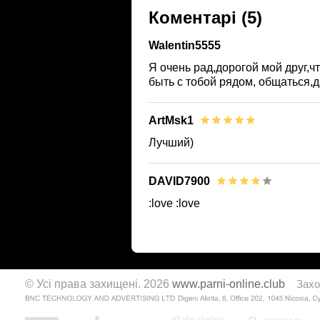
Коментарі
(5)
Walentin5555
Я очень рад,дорогой мой друг,
быть с тобой рядом, общаться,д
ArtMsk1
Лучший)
DAVID7900
:love :love
© Усі права захищені. 2026
www.parni-online.club
Захо