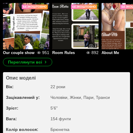
БЕЗКОШТОВНО
БЕЗКОШТОВНО
БЕЗКО
1
1
951
892
Our couple show
Room Rules
About Me
Переглянути всі
Опис моделі
Вік:
22 роки
Зацікавлений у:
Чоловіки, Жiнки, Пари, Транси
Зріст:
5'6"
Вага:
154 фунти
Колір волосся:
Брюнетка