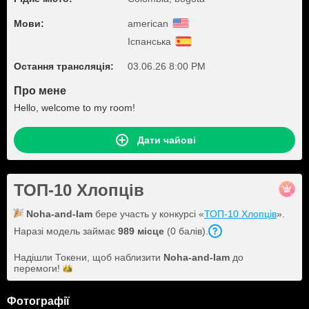
Мови:
american
Іспанська
Остання трансляція:
03.06.26 8:00 PM
Про мене
Hello, welcome to my room!
Дати чайові
ТОП-10 Хлопців
Noha-and-Iam
бере участь у конкурсі «
ТОП-10 Хлопців
».
Наразі модель займає
989 місце
(0 балів).
Надішли Токени, щоб наблизити
Noha-and-Iam
до
перемоги!
Фотографії