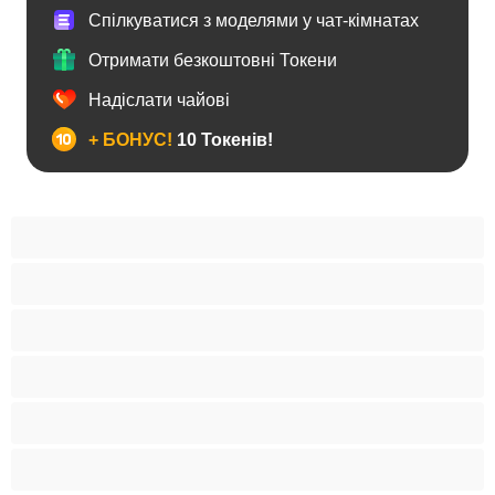
Спілкуватися з моделями у чат-кімнатах
Отримати безкоштовні Токени
Надіслати чайові
+ БОНУС!
10 Токенів!
Анал
Бі
Ведмеді
Великий член
Гетеро
Гомосексуали