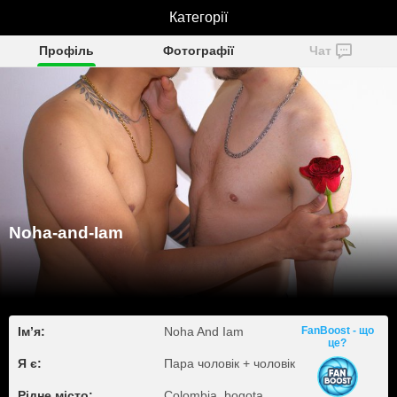
Noha-and-Iam
Категорії
Профіль
Фотографії
Чат
Noha-and-Iam
Ім’я:
Noha And Iam
FanBoost - що
це?
Я є:
Пара чоловік + чоловік
Рідне місто:
Colombia, bogota