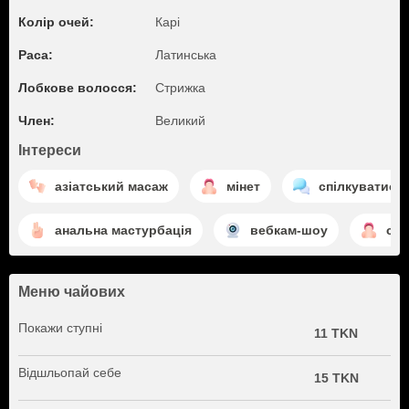
Колір очей:
Карі
Раса:
Латинська
Лобкове волосся:
Стрижка
Член:
Великий
Інтереси
азіатський масаж
мінет
спілкуватися
анальна мастурбація
вебкам-шоу
смо
Меню чайових
Покажи ступні
11 TKN
Відшльопай себе
15 TKN