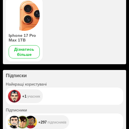
Iphone 17 Pro
Max 1TB
Дізнатись
більше
Підписки
+1
Найкращі користувачі
+1
учасник
+297
Підписники
+297
підписників