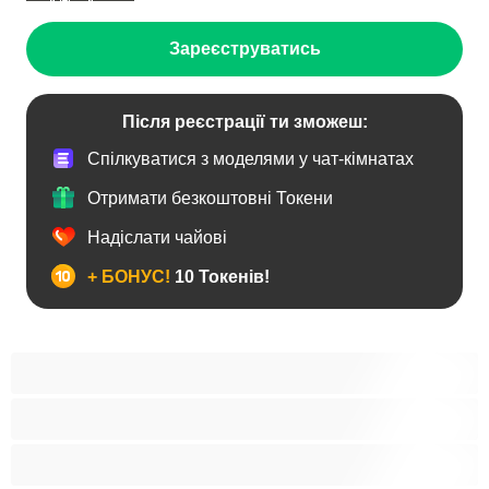
Зареєструватись
Після реєстрації ти зможеш:
Спілкуватися з моделями у чат-кімнатах
Отримати безкоштовні Токени
Надіслати чайові
+ БОНУС!
10 Токенів!
Анал
Бі
Ведмеді