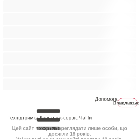
Великий член
Гетеро
Гомосексуали
Мускулисті
Найкращі для привату
Пари
Студенти
Допомога
Приєднати
Техпідтримка
Консьєрж-сервіс
ЧаПи
Цей сайт можуть переглядати лише особи, що
досягли 18 років.