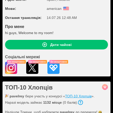
Мови:
american
Остання трансляція:
14.07.26 12:48 AM
Про мене
hi guys, Welcome to my room!
Дати чайові
Соціальні мережі
Безкоштовно
Безкоштовно
Безкоштовно
ТОП-10 Хлопців
pavelrey
бере участь у конкурсі «
ТОП-10 Хлопців
».
Наразі модель займає
1132 місце
(0 балів).
Надішли Токени, щоб наблизити
pavelrey
до
перемоги!