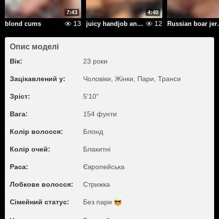
7:43
4:40
13
12
blond cums
juicy handjob and powerful sperm
Russian b
Опис моделі
Вік:
23 роки
Зацікавлений у:
Чоловіки, Жiнки, Пари, Транси
Зріст:
5'10"
Вага:
154 фунти
Колір волосся:
Блонд
Колір очей:
Блакитні
Раса:
Європейська
Лобкове волосся:
Стрижка
Сімейний статус:
Без пари