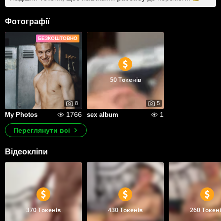
Фотографії
БЕЗКОШТОВНО
50 Токенів
8
5
1766
1
My Photos
sex album
Переглянути всі
Відеокліпи
370 Токенів
430 Токенів
260 Токен