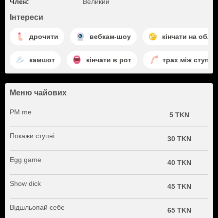
Член:
Великий
Інтереси
дрочити
вебкам-шоу
кінчати на обли
камшот
кінчати в рот
трах між ступн
Меню чайових
PM me
5 TKN
Покажи ступні
30 TKN
Egg game
40 TKN
Show dick
45 TKN
Відшльопай себе
65 TKN