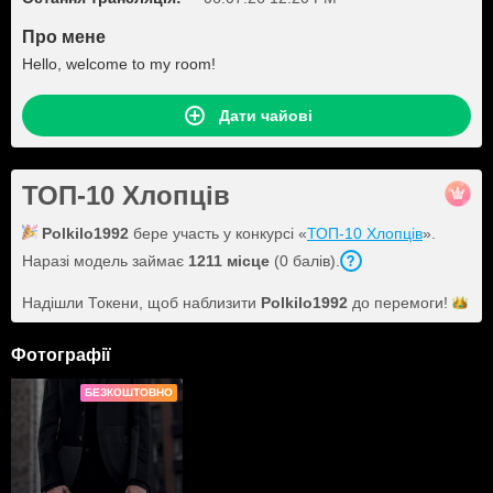
Про мене
Hello, welcome to my room!
Дати чайові
ТОП-10 Хлопців
Polkilo1992
бере участь у конкурсі «
ТОП-10 Хлопців
».
Наразі модель займає
1211 місце
(0 балів).
Надішли Токени, щоб наблизити
Polkilo1992
до
перемоги!
Фотографії
БЕЗКОШТОВНО