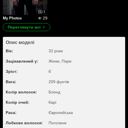
1
29
My Photos
Переглянути всі
Опис моделі
Вік:
32 роки
Зацікавлений у:
Жiнки, Пари
Зріст:
6'
Вага:
209 фунтів
Колір волосся:
Блонд
Колір очей:
Карі
Раса:
Європейська
Лобкове волосся:
Поголене