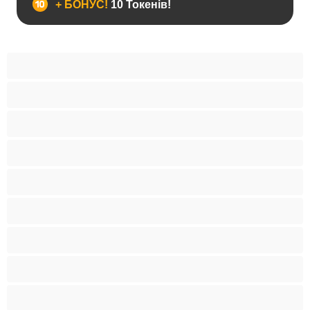
+ БОНУС!
10 Токенів!
Анал
Бі
Ведмеді
Великий член
Гетеро
Гомосексуали
Мускулисті
Найкращі для привату
Пари