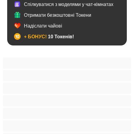
Спілкуватися з моделями у чат-кімнатах
Отримати безкоштовні Токени
Надіслати чайові
+ БОНУС!
10 Токенів!
Анал
Бі
Ведмеді
Великий член
Гетеро
Гомосексуали