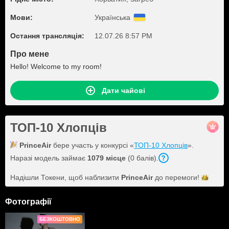
Мови:
Українська
Остання трансляція:
12.07.26 8:57 PM
Про мене
Hello! Welcome to my room!
Дати чайові
ТОП-10 Хлопців
PrinceAir
бере участь у конкурсі «
ТОП-10 Хлопців
».
Наразі модель займає
1079 місце
(0 балів).
Надішли Токени, щоб наблизити
PrinceAir
до
перемоги!
Фотографії
БЕЗКОШТОВНО