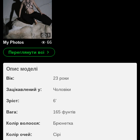
3
66
My Photos
Переглянути всі
Опис моделі
Вік:
23 роки
Зацікавлений у:
Чоловіки
Зріст:
6'
Вага:
165 фунтів
Колір волосся:
Брюнетка
Колір очей:
Сірі