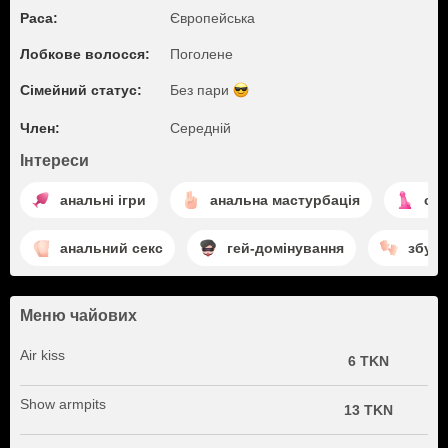
Раса:
Європейська
Лобкове волосся:
Поголене
Сімейний статус:
Без пари
Член:
Середній
Інтереси
анальні ігри
анальна мастурбація
сек
анальний секс
гей-домінування
збуд
Меню чайових
Air kiss
6 TKN
Show armpits
13 TKN