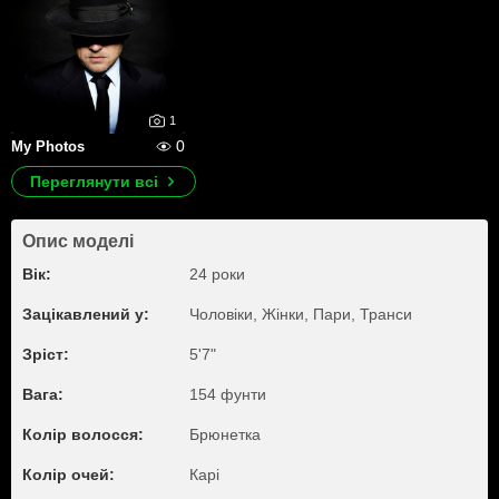
1
0
My Photos
Переглянути всі
Опис моделі
Вік:
24 роки
Зацікавлений у:
Чоловіки, Жiнки, Пари, Транси
Зріст:
5'7"
Вага:
154 фунти
Колір волосся:
Брюнетка
Колір очей:
Карі