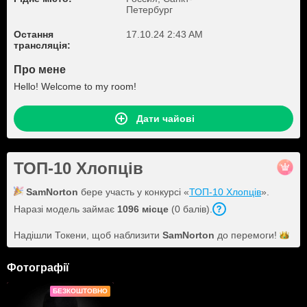
Петербург
Остання
17.10.24 2:43 AM
трансляція:
Про мене
Hello! Welcome to my room!
Дати чайові
ТОП-10 Хлопців
SamNorton
бере участь у конкурсі «
ТОП-10 Хлопців
».
Наразі модель займає
1096 місце
(0 балів).
Надішли Токени, щоб наблизити
SamNorton
до
перемоги!
Фотографії
БЕЗКОШТОВНО