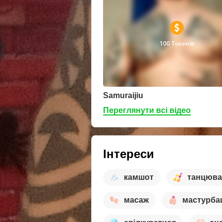
100 Токенів
Samuraijiu
Переглянути всі відео
Інтереси
камшот
танцюва
масаж
мастурба