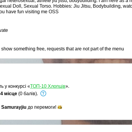
al heterosexual, athlete jiu jitsu, bodybuilding. I am here as a m
xual Doll, Sexual Torso. Hobbies: Jiu Jitsu, Bodybuilding, watc
 you have fun visiting me OSS
vate
how something free, requests that are not part of the menu
ь у конкурсі «
ТОП-10 Хлопців
».
4 місце
(0 балів).
и
Samurayjiu
до
перемоги!