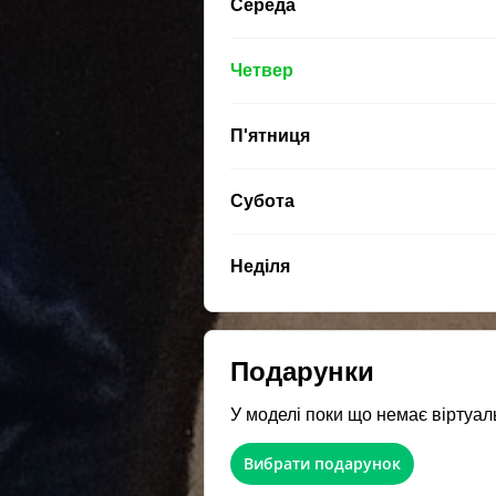
Середа
Четвер
П'ятниця
Субота
Неділя
Подарунки
У моделі поки що немає віртуал
Вибрати подарунок