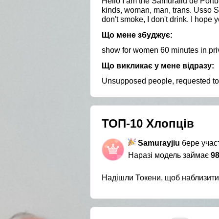
Hello I am the Samuraiiu de Portug
kinds, woman, man, trans. Usso Se
don't smoke, I don't drink. I hope
Що мене збуджує:
show for women 60 minutes in pri
Що викликає у мене відразу:
Unsupposed people, requested to s
ТОП-10 Хлопців
Samurayjiu
бере участ
Наразі модель займає
98
Надішли Токени, щоб наблизит