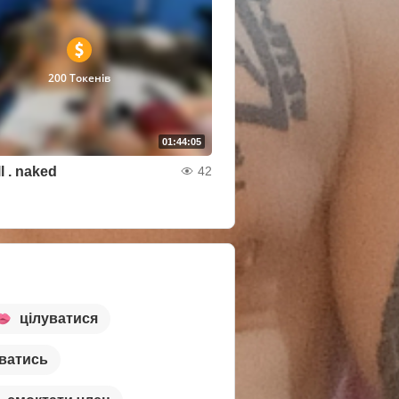
200 Токенів
01:44:05
l . naked
42
цілуватися
ватись