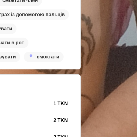
смоктати член
трах із допомогою пальців
увати
чати в рот
зувати
смоктати
1 TKN
2 TKN