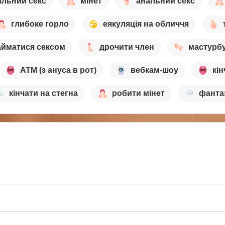
альний секс
мінет
анальний секс
глибоке горло
еякуляція на обличчя
айматися сексом
дрочити член
мастурб
ATM (з ануса в рот)
вебкам-шоу
кін
кінчати на стегна
робити мінет
фанта