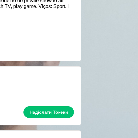
odel to do private show to all
h TV, play game. Viços: Sport. I
Надіслати Токени