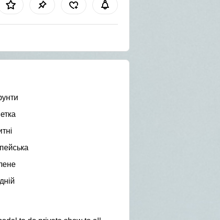
фунти
етка
итні
пейська
лене
дній