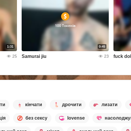
100 Токенів
1:31
0:45
Samurai jiu
fuck dol
25
23
ти
кінчати
дрочити
лизати
ція
без сексу
lovense
насолоджу