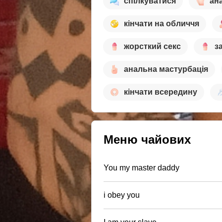
спілкуватися
ан
кінчати на обличчя
жорсткий секс
з
анальна мастурбація
кінчати всередину
Меню чайових
You my master daddy
i obey you