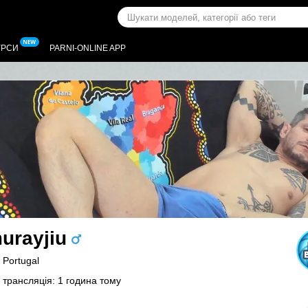
УРСИ
PARNI-ONLINE APP
urayjiu
, Portugal
 трансляція: 1 година тому