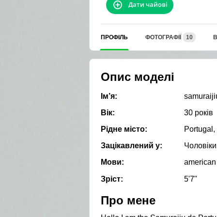
Дати чайові
ПРОФІЛЬ
ФОТОГРАФІЇ
10
В
Опис моделі
Ім’я:
samuraiji
Вік:
30 років
Рідне місто:
Portugal,
Зацікавлений у:
Чоловіки
Мови:
american
Зріст:
5'7"
Про мене