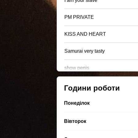
I am your slave
PM PRIVATE
KISS AND HEART
Samurai very tasty
show penis
Години роботи
Понеділок
Вівторок