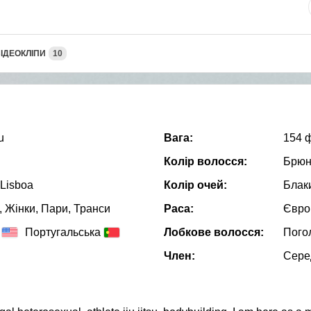
ІДЕОКЛІПИ
10
u
Вага:
154 
Колір волосся:
Брюн
 Lisboa
Колір очей:
Блак
, Жiнки, Пари, Транси
Раса:
Євро
Португальська
Лобкове волосся:
Пого
Член:
Сере