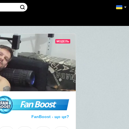
Fan Boost
FanBoost - що це?