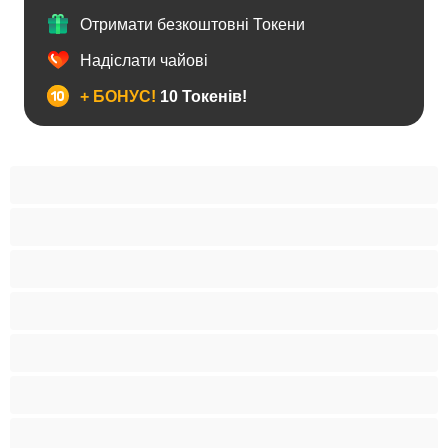
Отримати безкоштовні Токени
Надіслати чайові
+ БОНУС!
10 Токенів!
Анал
Бі
Ведмеді
Великий член
Гетеро
Гомосексуали
Мускулисті