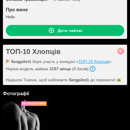
Про мене
Hello
Дати чайові
ТОП-10 Хлопців
Sergpilot1
бере участь у конкурсі «
ТОП-10 Хлопців
».
Наразі модель займає
1157 місце
(0 балів).
Надішли Токени, щоб наблизити
Sergpilot1
до
перемоги!
Фотографії
БЕЗКОШТОВНО