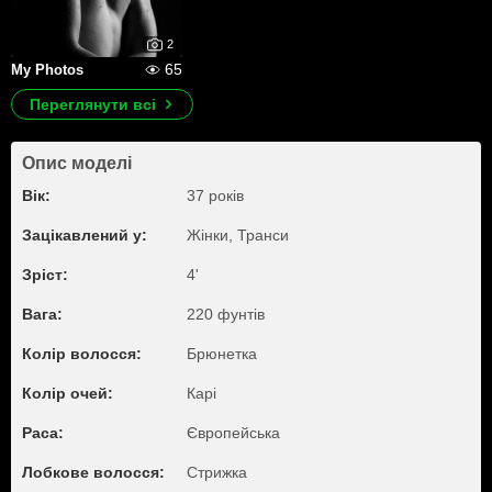
2
65
My Photos
Переглянути всі
Опис моделі
Вік:
37 років
Зацікавлений у:
Жiнки, Транси
Зріст:
4'
Вага:
220 фунтів
Колір волосся:
Брюнетка
Колір очей:
Карі
Раса:
Європейська
Лобкове волосся:
Стрижка