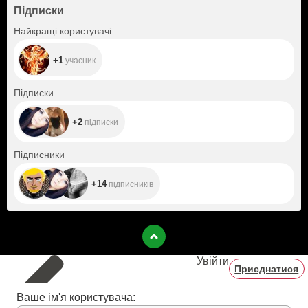
Підписки
+1
Найкращі користувачі
+1
учасник
+2
Підписки
+2
підписки
+14
Підписники
+14
підписників
Увійти
Приєднатися
Ваше ім'я користувача: