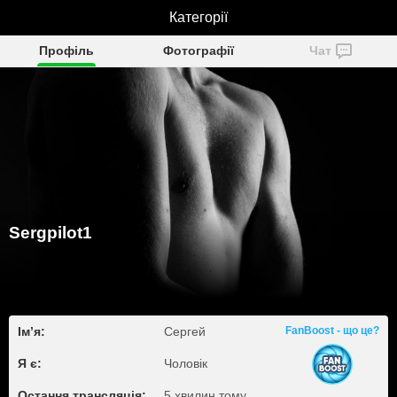
Sergpilot1
Категорії
Профіль
Фотографії
Чат
Sergpilot1
Ім’я:
Сергей
FanBoost - що це?
Я є:
Чоловік
Остання трансляція:
5 хвилин тому