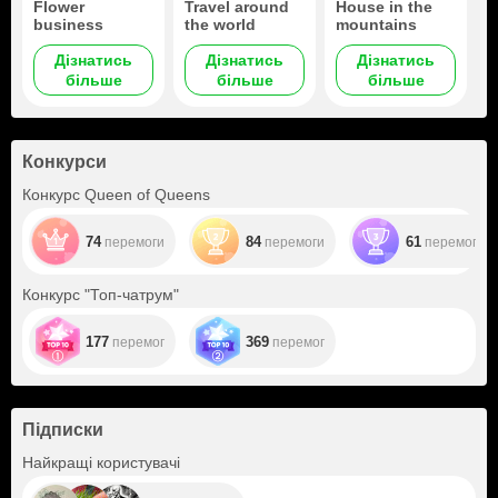
Flower
Travel around
House in the
business
the world
mountains
Дізнатись
Дізнатись
Дізнатись
більше
більше
більше
Конкурси
Конкурс Queen of Queens
74
84
61
перемоги
перемоги
перемога
Конкурс "Топ-чатрум"
177
369
перемог
перемог
Підписки
+12
Найкращі користувачі