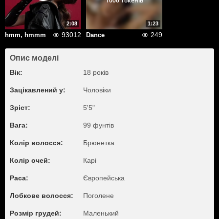
1000 Токенів
2:08
1:23
93012
249
hmm, hmmm
Dance
Опис моделі
Вік:
18 років
Зацікавлений у:
Чоловіки
Зріст:
5'5"
Вага:
99 фунтів
Колір волосся:
Брюнетка
Колір очей:
Карі
Раса:
Європейська
Лобкове волосся:
Поголене
Розмір грудей:
Маленький