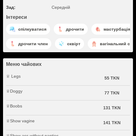
Зад:
Середній
Інтереси
спілкуватися
дрочити
мастурбація кл
дрочити член
сквірт
вагінальний сек
Меню чайових
♕ Legs
55 TKN
♕Doggy
77 TKN
♕Boobs
131 TKN
♕Show vagine
141 TKN
♕Show ass without panties