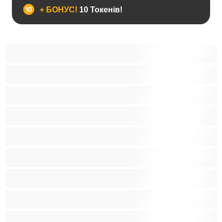
+ БОНУС!
10 Токенів!
Анал
Бі
Ведмеді
Великий член
Гетеро
Гомосексуали
Мускулисті
Найкращі для привату
Пари