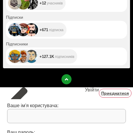
+12
учасників
+671
Підписки
+671
підписка
+127.1K
Підписники
+127.1K
підписників
Увійти
Приєднатися
Ваше ім'я користувача:
Ваш пароль: