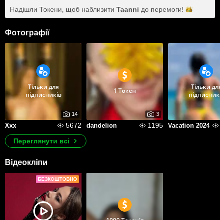
Надішли Токени, щоб наблизити
Taanni
до
перемоги!
Фотографії
Тільки для
Тільки дл
1 Токен
підписників
підписник
14
3
5672
1195
Xxx
dandelion
Vacation 2024
Переглянути всі
Відеокліпи
БЕЗКОШТОВНО