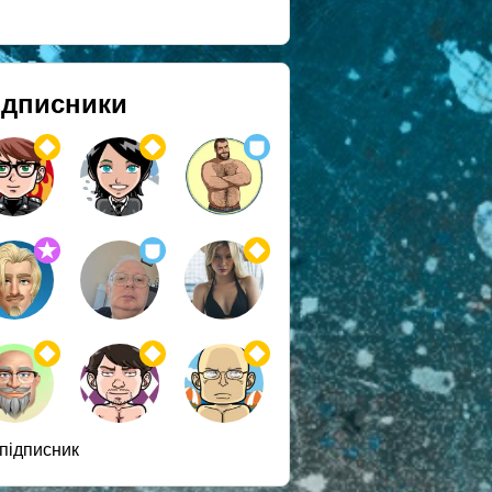
ідписники
 підписник