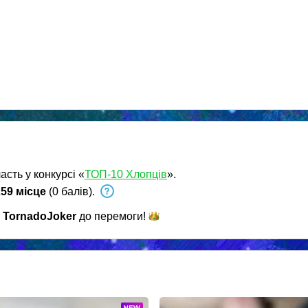
асть у конкурсі «
ТОП-10 Хлопців
».
59 місце
(0 балів).
и
TornadoJoker
до
перемоги!