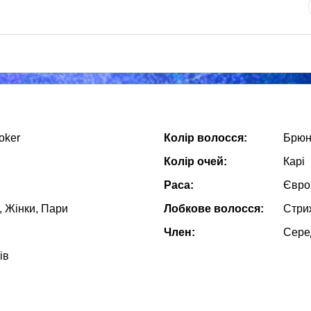
oker
Колір волосся:
Брюн
Колір очей:
Карі
Раса:
Євро
, Жiнки, Пари
Лобкове волосся:
Стри
Член:
Сере
ів