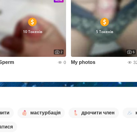
10 Токенів
5 Токенів
2
6
Sperm
My photos
0
3
чити
мастурбація
дрочити член
атися