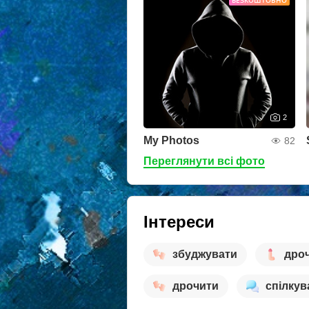
БЕЗКОШТОВНО
2
My Photos
82
Переглянути всі фото
Інтереси
збуджувати
дро
дрочити
спілкув