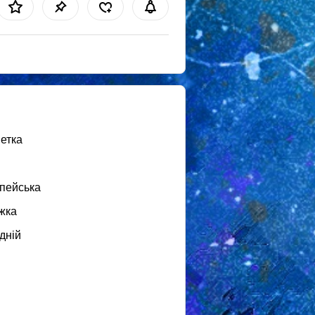
етка
пейська
жка
дній