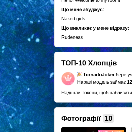
Hello! Welcome to my room!
Що мене збуджує:
Naked girls
Що викликає у мене відразу:
Rudeness
ТОП-10 Хлопців
TornadoJoker
бере уч
Наразі модель займає
12
Надішли Токени, щоб наблизит
Фотографії
10