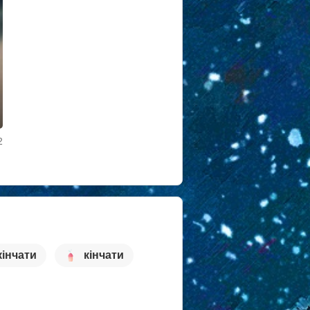
2
кінчати
кінчати