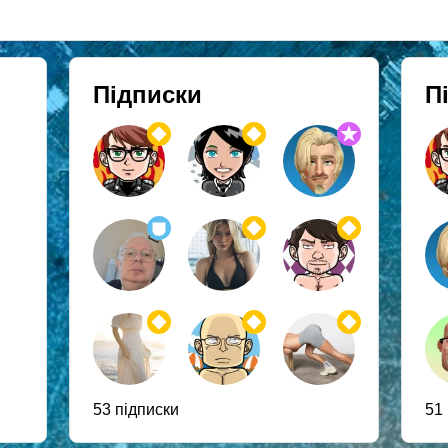
Підписки
П
53 підписки
51