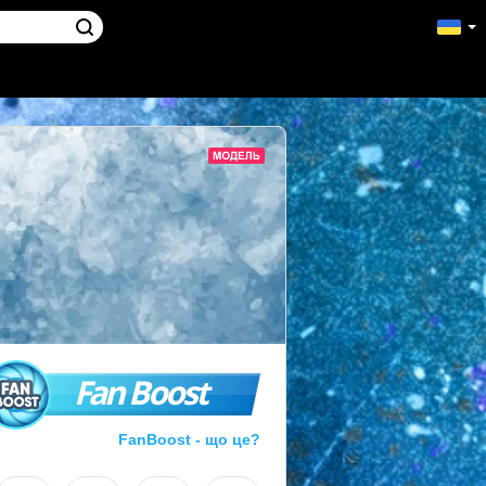
Fan Boost
FanBoost - що це?