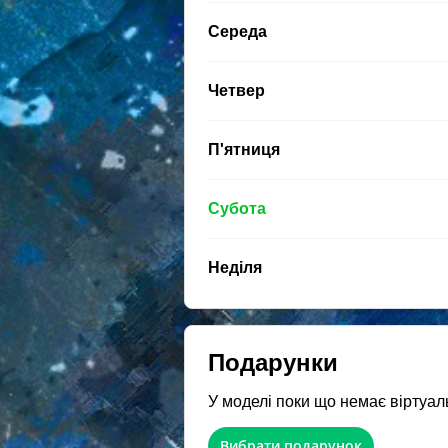
Середа
Четвер
П'ятниця
Субота
Неділя
Подарунки
У моделі поки що немає віртуал
Вибрати подарунок