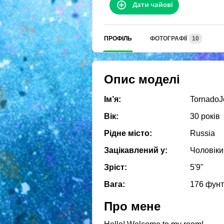
Дати чайові
ПРОФІЛЬ
ФОТОГРАФІЇ
10
Опис моделі
Ім’я:
TornadoJ
Вік:
30 років
Рідне місто:
Russia
Зацікавлений у:
Чоловіки
Зріст:
5'9"
Вага:
176 фунт
Про мене